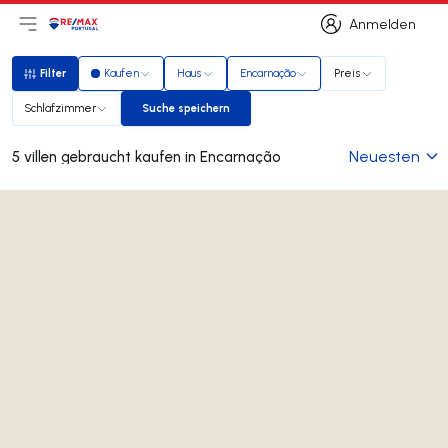
Anmelden
Hauptmenü öffnen
Logo
Zur Startseite
Anmelden
Filter
Kaufen
Haus
Encarnação
Preis
Filter
Schlafzimmer
Suche speichern
Suche speichern
Neuesten
5 villen gebraucht kaufen in Encarnação