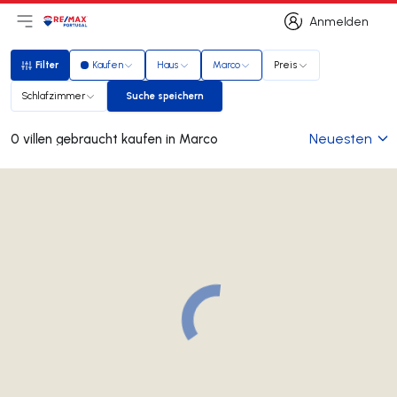
Anmelden
Hauptmenü öffnen
Logo
Zur Startseite
Anmelden
Filter
Kaufen
Haus
Marco
Preis
Filter
Schlafzimmer
Suche speichern
Suche speichern
Neuesten
0 villen gebraucht kaufen in Marco