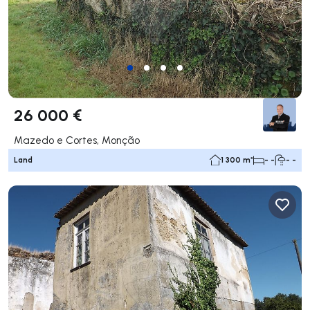
26 000 €
Mazedo e Cortes, Monção
Land
1 300 m²
- -
- -