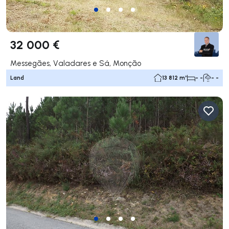
32 000 €
Messegães, Valadares e Sá, Monção
Land
13 812 m²
- -
- -