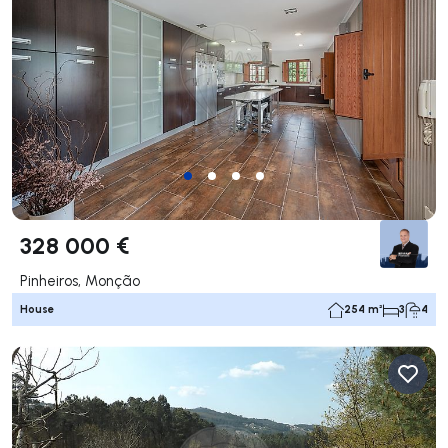
328 000 €
Pinheiros, Monção
House
254 m²
3
4