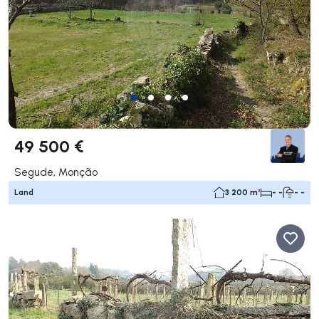
49 500 €
Segude, Monção
Land
3 200 m²
- -
- -