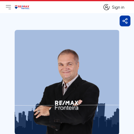
Sign in
Open main menu
Logo
Go to homepage
Sign in
Shar