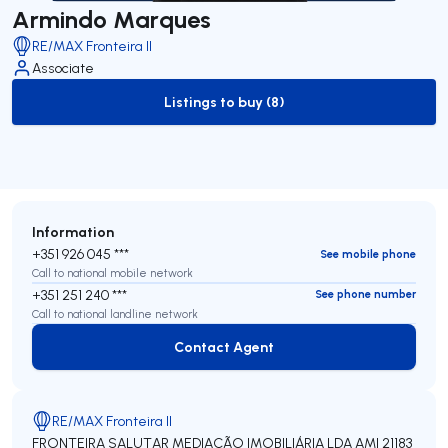
Armindo Marques
RE/MAX Fronteira II
Associate
Listings to buy (8)
to-buy-listing
Information
+351 926 045 ***
See mobile phone
Call to national mobile network
+351 251 240 ***
See phone number
Call to national landline network
Contact Agent
Contact Agent
RE/MAX Fronteira II
FRONTEIRA SALUTAR MEDIAÇÃO IMOBILIÁRIA LDA
AMI 21183