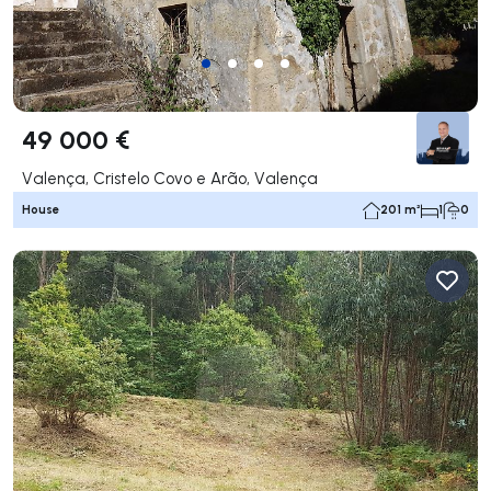
49 000 €
Valença, Cristelo Covo e Arão, Valença
House
201 m²
1
0