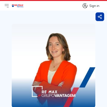
Sign in
Open main menu
Logo
Go to homepage
Sign in
Shar