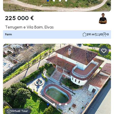
225 000 €
Terrugem e Vila Boim, Elvas
Farm
291 m²
10
0
Virtual Tour