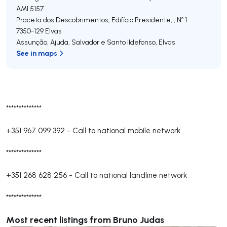
AMI 5157
Praceta dos Descobrimentos, Edifício Presidente, , Nº 1
7350-129
Elvas
Assunção, Ajuda, Salvador e Santo Ildefonso
,
Elvas
See in maps
**************
+351 967 099 392
-
Call to national mobile network
**************
+351 268 628 256
-
Call to national landline network
**************
Most recent listings from Bruno Judas