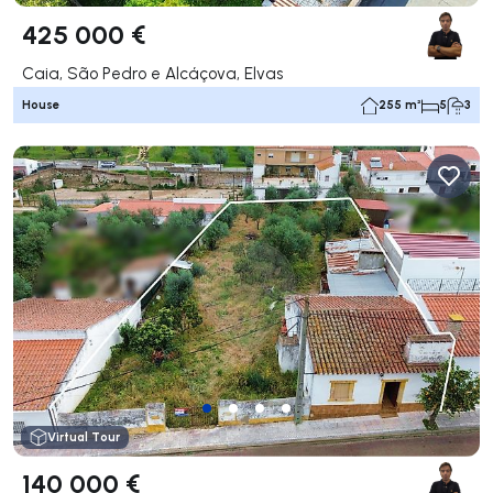
425 000 €
Caia, São Pedro e Alcáçova, Elvas
House
255 m²
5
3
Virtual Tour
140 000 €