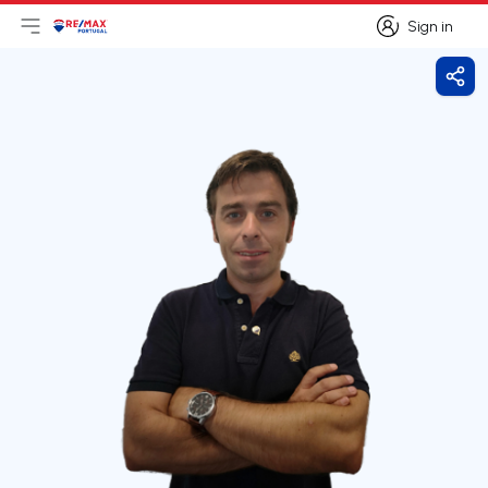
Sign in
Open main menu
Logo
Go to homepage
Sign in
Shar