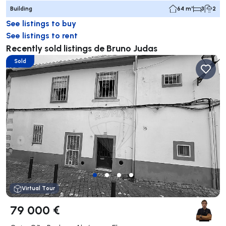
Building
64 m²
3
2
See listings to buy
See listings to rent
Recently sold listings de Bruno Judas
Sold
Virtual Tour
79 000 €