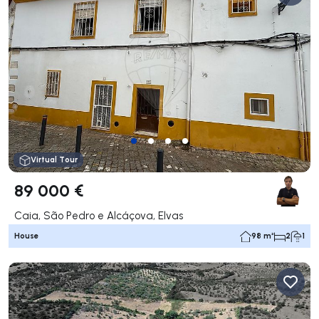
Virtual Tour
89 000 €
Caia, São Pedro e Alcáçova, Elvas
House
98 m²
2
1