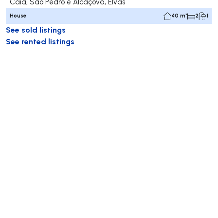
Caia, São Pedro e Alcáçova, Elvas
House
40 m²
2
1
See sold listings
See rented listings