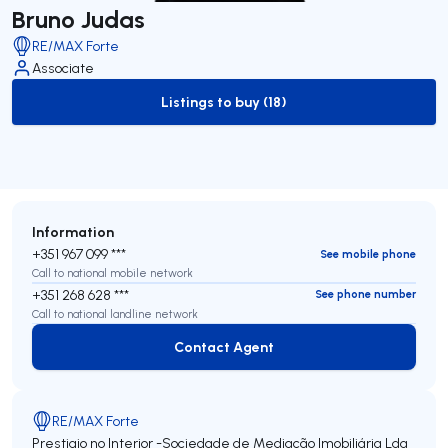
Bruno Judas
RE/MAX Forte
Associate
Listings to buy (18)
to-buy-listing
Information
+351 967 099 ***
See mobile phone
Call to national mobile network
+351 268 628 ***
See phone number
Call to national landline network
Contact Agent
Contact Agent
RE/MAX Forte
Prestigio no Interior -Sociedade de Mediação Imobiliária Lda