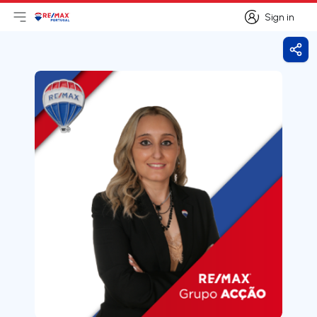
Sign in
Open main menu
Logo
Go to homepage
Sign in
Shar