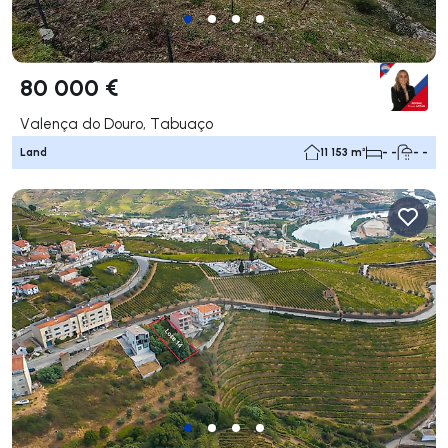
80 000 €
Valença do Douro, Tabuaço
Land
11 153 m²
- -
- -