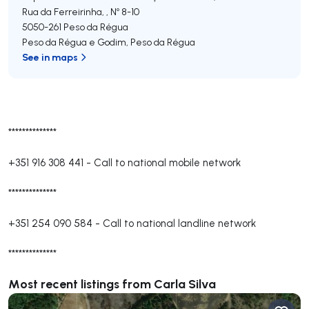
Rua da Ferreirinha, , Nº 8-10
5050-261
Peso da Régua
Peso da Régua e Godim
,
Peso da Régua
See in maps
**************
+351 916 308 441
-
Call to national mobile network
**************
+351 254 090 584
-
Call to national landline network
**************
Most recent listings from Carla Silva