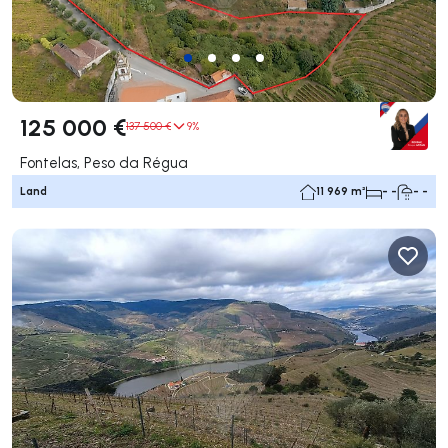
125 000 €
137 500 €
9%
Fontelas, Peso da Régua
Land
11 969 m²
- -
- -