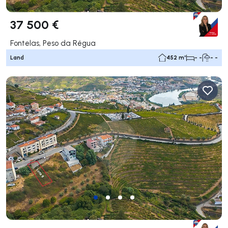
37 500 €
Fontelas, Peso da Régua
Land
452 m²
- -
- -