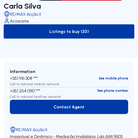
Carla Silva
RE/MAX Acção II
Associate
Listings to buy (33)
to-buy-listing
Information
+351 916 308 ***
See mobile phone
Call to national mobile network
+351 254 090 ***
See phone number
Call to national landline network
Contact Agent
Contact Agent
RE/MAX Acção II
Imparável e Dinâmico - Mediação Imobiliária, Lda
AMI 9603