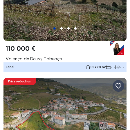
110 000 €
Valença do Douro, Tabuaço
Land
10 290 m²
- -
- -
Price reduction