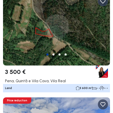
3 500 €
Pena, Quintã e Vila Cova, Vila Real
Land
3 600 m²
- -
- -
Price reduction