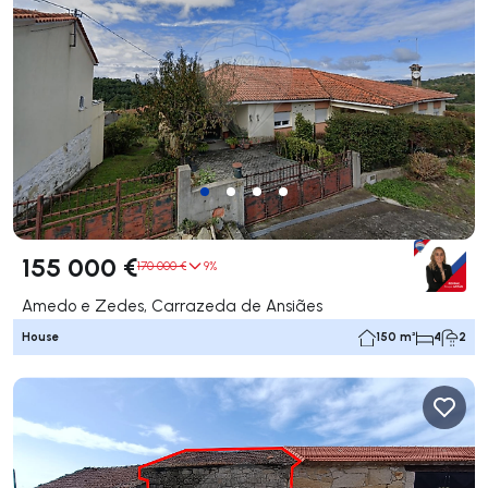
155 000 €
170 000 €
9%
Amedo e Zedes, Carrazeda de Ansiães
House
150 m²
4
2