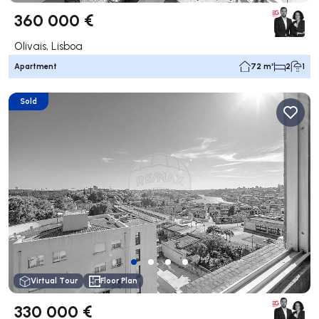
360 000 €
Olivais, Lisboa
Apartment
72 m²
2
1
Sold
Virtual Tour
Floor Plan
330 000 €