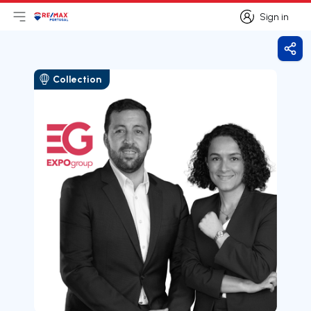
Sign in
Open main menu
Logo
Go to homepage
Sign in
Shar
Collection