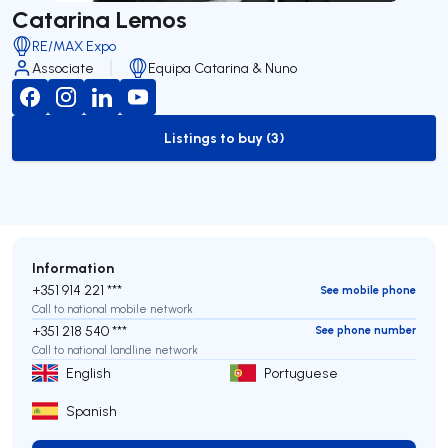
Catarina Lemos
RE/MAX Expo
Associate
Equipa Catarina & Nuno
Listings to buy (3)
to-buy-listing
Information
+351 914 221 ***
See mobile phone
Call to national mobile network
+351 218 540 ***
See phone number
Call to national landline network
English
Portuguese
Spanish