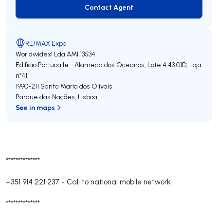
Contact Agent
Contact Agent
RE/MAX Expo
Worldwidexl Lda
AMI 13534
Edifício Portucalle - Alameda dos Oceanos, Lote 4.43.01D, Loja
nº41
1990-211
Santa Maria dos Olivais
Parque das Nações
,
Lisboa
See in maps
**************
+351 914 221 237
-
Call to national mobile network
**************