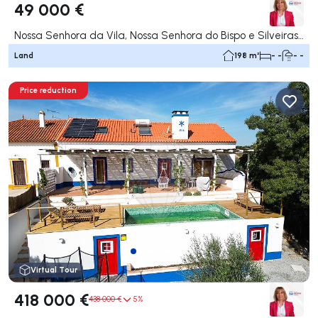
49 000 €
Nossa Senhora da Vila, Nossa Senhora do Bispo e Silveiras, Montemor-o-Novo
Land
198 m²
- -
- -
Price reduction
Virtual Tour
418 000 €
438 000 €
5%