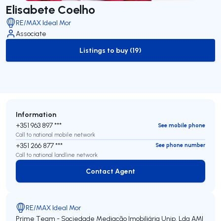
Elisabete Coelho
RE/MAX Ideal Mor
Associate
Listings to buy (19)
to-buy-listing
Information
+351 963 897 ***
See mobile phone
Call to national mobile network
+351 266 877 ***
See phone number
Call to national landline network
Contact Agent
Contact Agent
RE/MAX Ideal Mor
Prime Team - Sociedade Mediação Imobiliária Unip. Lda
AMI