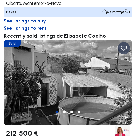
Ciborro, Montemor-o-Novo
House
54 m²
2
1
See listings to buy
See listings to rent
Recently sold listings de Elisabete Coelho
Sold
212 500 €