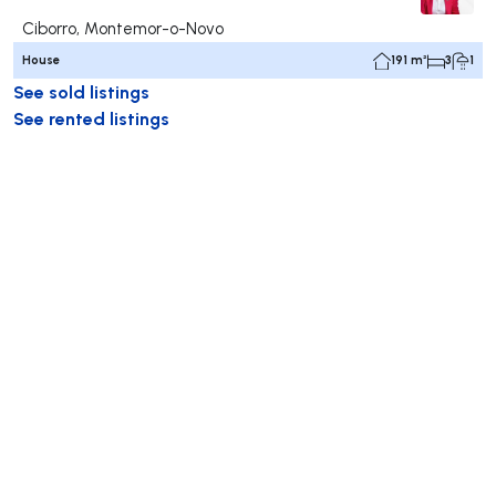
Ciborro, Montemor-o-Novo
House
191 m²
3
1
See sold listings
See rented listings