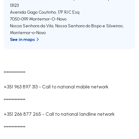
13123
Avenida Gago Coutinho, 17F R/C Esq
7050-099
Montemor-O-Novo
Nossa Senhora da Vila, Nossa Senhora do Bispo e Silveiras
,
Montemor-o-Novo
See in maps
**************
+351 963 897 313
-
Call to national mobile network
**************
+351 266 877 265
-
Call to national landline network
**************