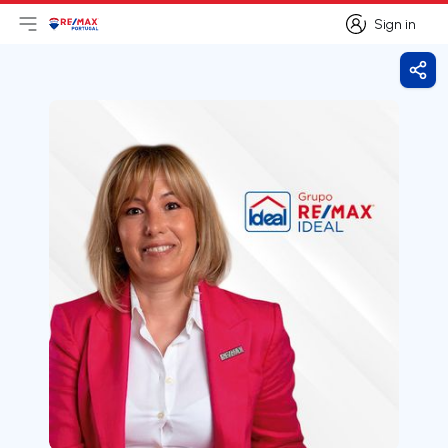
Sign in
Open main menu
Logo
Go to homepage
Sign in
Shar