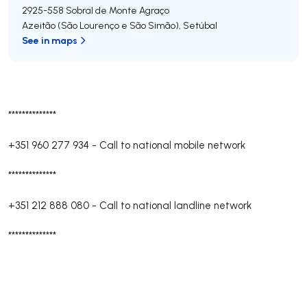
2925-558
Sobral de Monte Agraço
Azeitão (São Lourenço e São Simão)
,
Setúbal
See in maps
**************
+351 960 277 934
-
Call to national mobile network
**************
+351 212 888 080
-
Call to national landline network
**************