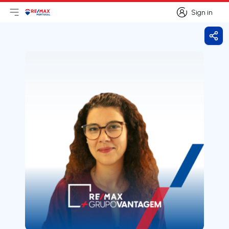
Sign in
Open main menu
Logo
Go to homepage
Sign in
Shar