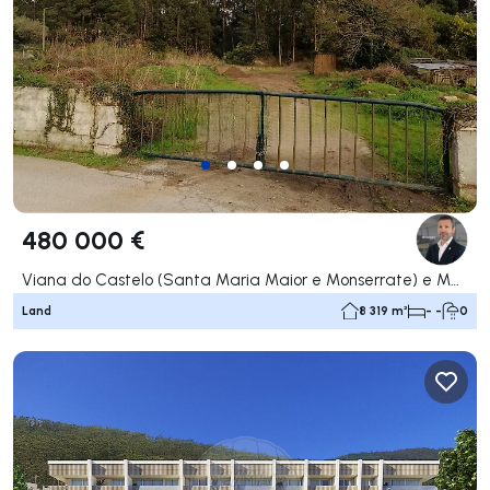
480 000 €
Viana do Castelo (Santa Maria Maior e Monserrate) e Meadela, Viana do Castelo
Land
8 319 m²
- -
0