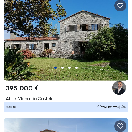
395 000 €
Afife, Viana do Castelo
House
251 m²
6
5