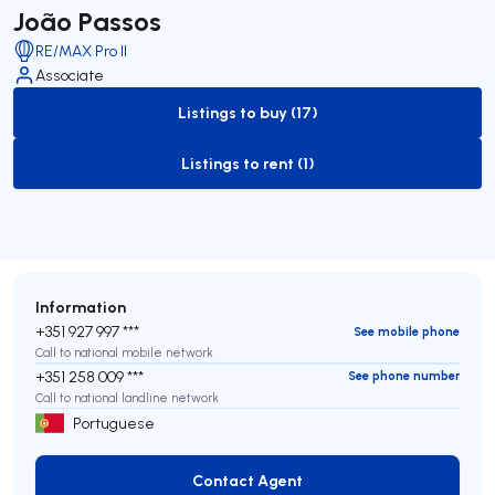
João Passos
RE/MAX Pro II
Associate
Listings to buy (17)
to-buy-listing
Listings to rent (1)
to-rent-listing
Information
+351 927 997 ***
See mobile phone
Call to national mobile network
+351 258 009 ***
See phone number
Call to national landline network
Portuguese
Contact Agent
Contact Agent