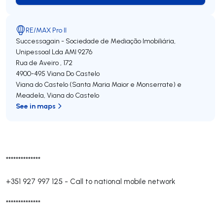
RE/MAX Pro II
Successagain - Sociedade de Mediação Imobiliária,
Unipessoal Lda
AMI 9276
Rua de Aveiro , 172
4900-495
Viana Do Castelo
Viana do Castelo (Santa Maria Maior e Monserrate) e
Meadela
,
Viana do Castelo
See in maps
**************
+351 927 997 125
-
Call to national mobile network
**************