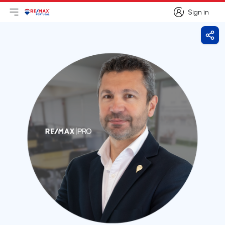
Sign in
Open main menu
Logo
Go to homepage
Sign in
Shar