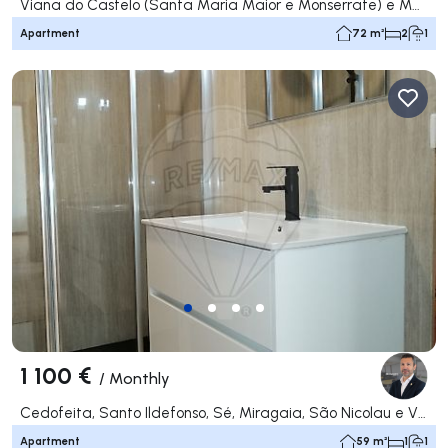
Viana do Castelo (Santa Maria Maior e Monserrate) e Meadela, Viana do Castelo
Apartment
72 m²
2
1
1 100 €
/
Monthly
Cedofeita, Santo Ildefonso, Sé, Miragaia, São Nicolau e Vitória, Porto
Apartment
59 m²
1
1