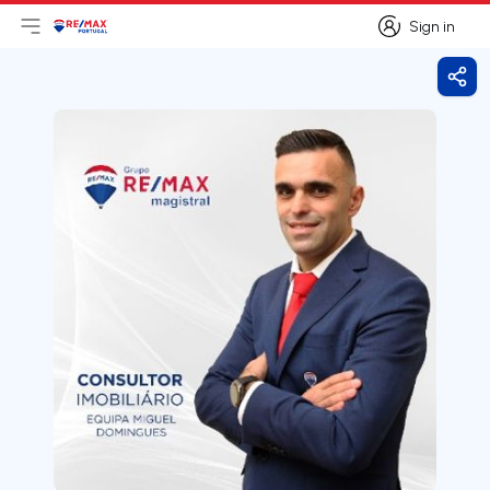
Sign in
Open main menu
Logo
Go to homepage
Sign in
Shar