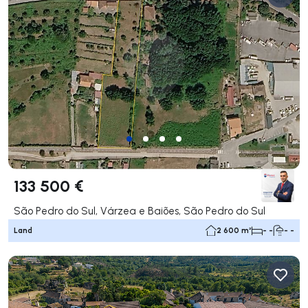
133 500 €
São Pedro do Sul, Várzea e Baiões, São Pedro do Sul
Land
2 600 m²
- -
- -