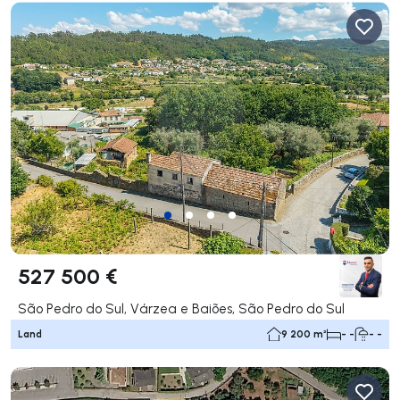
527 500 €
São Pedro do Sul, Várzea e Baiões, São Pedro do Sul
Land
9 200 m²
- -
- -