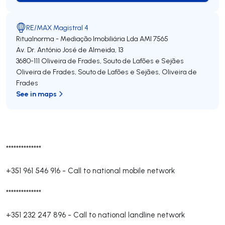
RE/MAX Magistral 4
Ritualnorma - Mediação Imobiliária Lda
AMI 7565
Av. Dr. António José de Almeida, 13
3680-111
Oliveira de Frades, Souto de Lafões e Sejães
Oliveira de Frades, Souto de Lafões e Sejães
,
Oliveira de
Frades
See in maps
**************
+351 961 546 916
-
Call to national mobile network
**************
+351 232 247 896
-
Call to national landline network