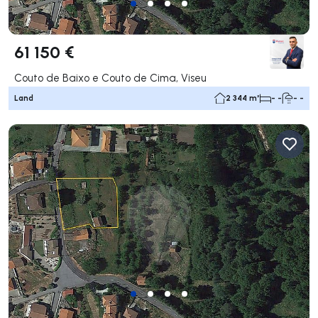
61 150 €
Couto de Baixo e Couto de Cima, Viseu
Land
2 344 m²
- -
- -