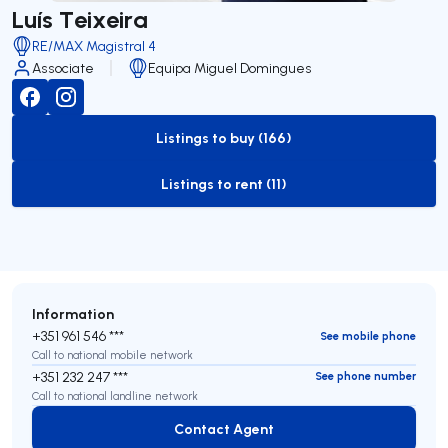
Luís Teixeira
RE/MAX Magistral 4
Associate
Equipa Miguel Domingues
Listings to buy (166)
to-buy-listing
Listings to rent (11)
to-rent-listing
Information
+351 961 546 ***
See mobile phone
Call to national mobile network
+351 232 247 ***
See phone number
Call to national landline network
Contact Agent
Contact Agent