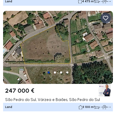
Land
4 473 m²
- -
- -
247 000 €
São Pedro do Sul, Várzea e Baiões, São Pedro do Sul
Land
3 100 m²
- -
- -