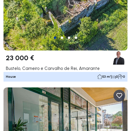
23 000 €
Bustelo, Carneiro e Carvalho de Rei, Amarante
House
53 m²
0
0