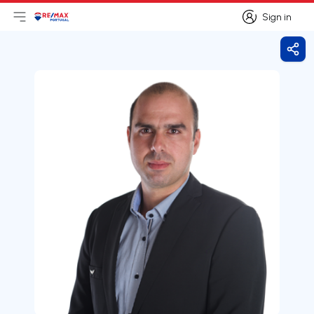
Sign in
Open main menu
Logo
Go to homepage
Sign in
Shar