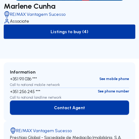
Marlene Cunha
RE/MAX Vantagem Sucesso
Associate
Listings to buy (4)
to-buy-listing
Information
+351 911 036 ***
See mobile phone
Call to national mobile network
+351 256 245 ***
See phone number
Call to national landline network
Contact Agent
Contact Agent
RE/MAX Vantagem Sucesso
Prestígio Global - Sociedade de Mediação Imobiliária, S.A.