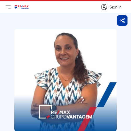
Sign in
Open main menu
Logo
Go to homepage
Sign in
Shar