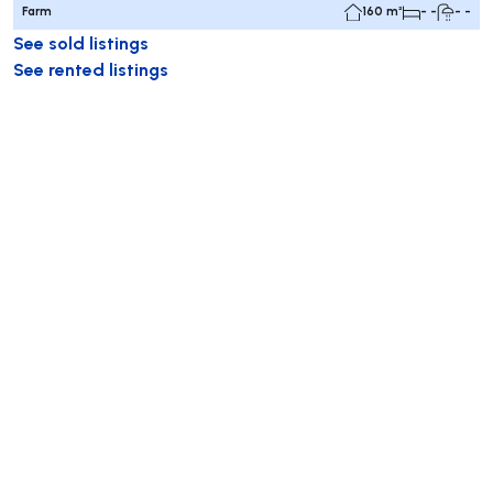
Farm
160 m²
- -
- -
See sold listings
See rented listings