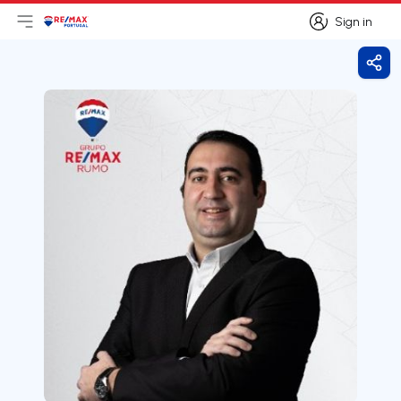
Sign in
Open main menu
Logo
Go to homepage
Sign in
Shar