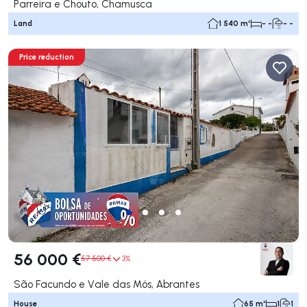
Parreira e Chouto, Chamusca
Land
1 540 m²
- -
- -
Price reduction
56 000 €
57 500 €
3%
São Facundo e Vale das Mós, Abrantes
House
65 m²
1
1