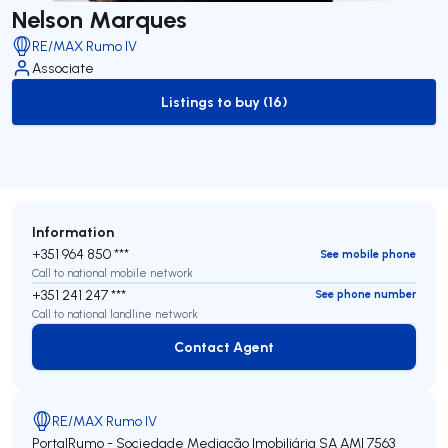
Nelson Marques
RE/MAX Rumo IV
Associate
Listings to buy (16)
to-buy-listing
Information
+351 964 850 ***
See mobile phone
Call to national mobile network
+351 241 247 ***
See phone number
Call to national landline network
Contact Agent
Contact Agent
RE/MAX Rumo IV
PortalRumo - Sociedade Mediação Imobiliária SA
AMI 7563