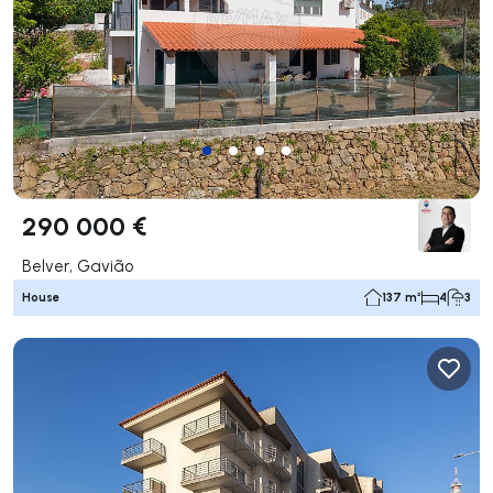
290 000 €
Belver, Gavião
House
137 m²
4
3