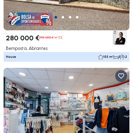
280 000 €
295 000 €
5%
Bemposta, Abrantes
House
155 m²
3
2