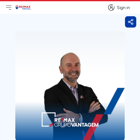
Sign in
Open main menu
Logo
Go to homepage
Sign in
Shar