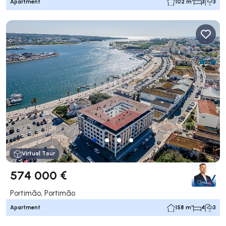
Apartment
102 m²
3
3
Virtual Tour
574 000 €
Portimão, Portimão
Apartment
158 m²
4
3