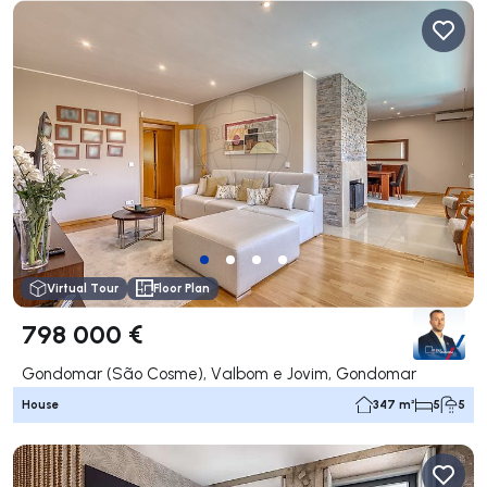
Virtual Tour
Floor Plan
798 000 €
Gondomar (São Cosme), Valbom e Jovim, Gondomar
House
347 m²
5
5