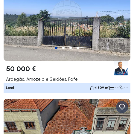
50 000 €
Ardegão, Arnozela e Seidões, Fafe
Land
4 609 m²
- -
- -