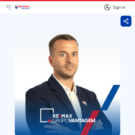
Sign in
Open main menu
Logo
Go to homepage
Sign in
Shar