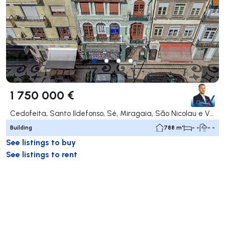
1 750 000 €
Cedofeita, Santo Ildefonso, Sé, Miragaia, São Nicolau e Vitória, Porto
Building
788 m²
- -
- -
See listings to buy
See listings to rent