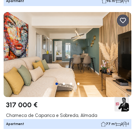
Apartment
96 m²
3
1
317 000 €
Charneca de Caparica e Sobreda, Almada
Apartment
77 m²
2
1