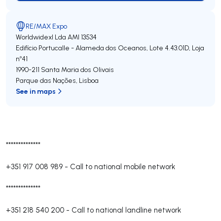
RE/MAX Expo
Worldwidexl Lda
AMI 13534
Edifício Portucalle - Alameda dos Oceanos, Lote 4.43.01D, Loja
nº41
1990-211
Santa Maria dos Olivais
Parque das Nações
,
Lisboa
See in maps
**************
+351 917 008 989
-
Call to national mobile network
**************
+351 218 540 200
-
Call to national landline network