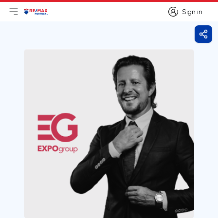
Sign in
Open main menu
Logo
Go to homepage
Sign in
Shar