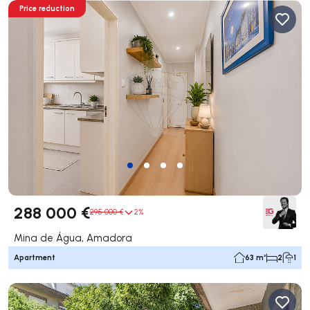
Price reduction
288 000 €
295 000 €
2%
Mina de Água, Amadora
Apartment
63 m²
2
1