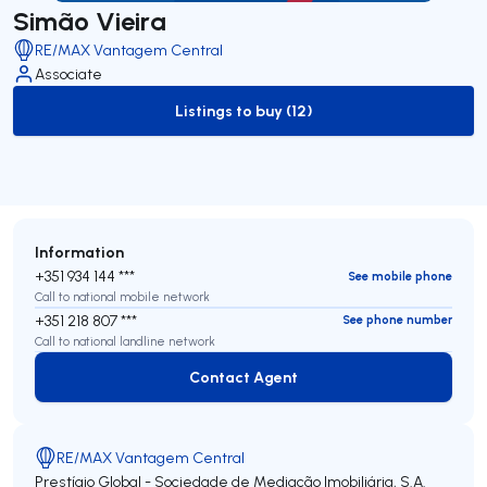
Simão Vieira
RE/MAX Vantagem Central
Associate
Listings to buy (12)
to-buy-listing
Information
+351 934 144 ***
See mobile phone
Call to national mobile network
+351 218 807 ***
See phone number
Call to national landline network
Contact Agent
Contact Agent
RE/MAX Vantagem Central
Prestígio Global - Sociedade de Mediação Imobiliária, S.A.