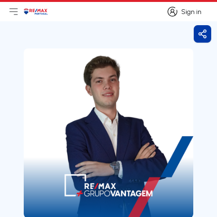
Sign in
Open main menu
Logo
Go to homepage
Sign in
Shar