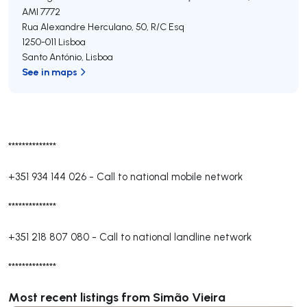
AMI 7772
Rua Alexandre Herculano, 50, R/C Esq
1250-011
Lisboa
Santo António
,
Lisboa
See in maps
**************
+351 934 144 026
-
Call to national mobile network
**************
+351 218 807 080
-
Call to national landline network
**************
Most recent listings from Simão Vieira