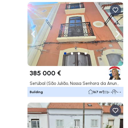
Navigate left
Navig
385 000 €
Setúbal (São Julião, Nossa Senhora da Anunciada e Santa Maria da Graça), Setúbal
Building
167 m²
- -
- -