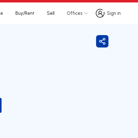
te
Buy/Rent
Sell
Offices
Sign in
Sign in
Share