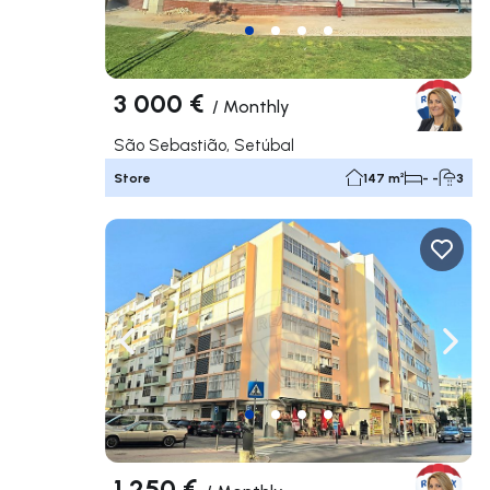
3 000 €
/
Monthly
São Sebastião, Setúbal
Store
147 m²
- -
3
Navigate left
Navig
1 250 €