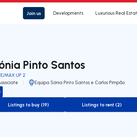
Join us
Developments
Luxurious Real Esta
ónia Pinto Santos
RE/MAX UP 2
Associate
Equipa Sónia Pinto Santos e Carlos Pimpão
Listings to buy (19)
Listings to rent (2)
to-buy-listing
to-rent-listing