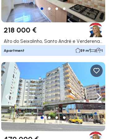
218 000 €
Alto do Seixalinho, Santo André e Verderena, Barreiro
Apartment
59 m²
1
1
ate right
Navigate left
Navigate right
479 000 €