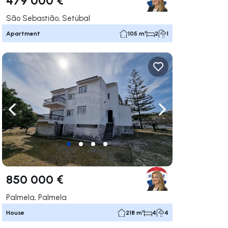
São Sebastião, Setúbal
Apartment
105 m²
2
1
ate right
Navigate left
Navigate right
850 000 €
Palmela, Palmela
House
218 m²
4
4