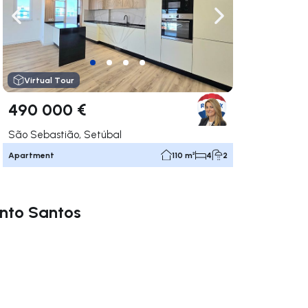
ate right
Navigate left
Navigate right
Virtual Tour
490 000 €
São Sebastião, Setúbal
Apartment
110 m²
4
2
Pinto Santos
ate right