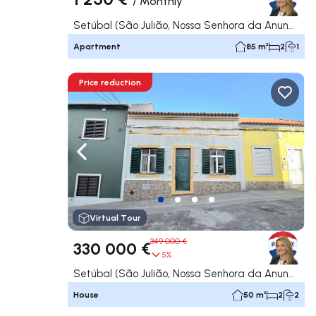
/
Monthly
Setúbal (São Julião, Nossa Senhora da Anunciada e Santa Maria da Graça), Setúbal
Apartment
85 m²
2
1
Price reduction
Navigate left
Navig
Virtual Tour
349 000 €
330 000 €
5%
Setúbal (São Julião, Nossa Senhora da Anunciada e Santa Maria da Graça), Setúbal
House
50 m²
2
2