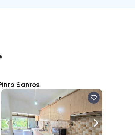
rk
Pinto Santos
ate right
Navigate left
Navigate right