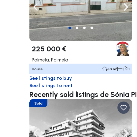
Navigate left
Navig
225 000 €
Palmela, Palmela
House
50 m²
1
1
See listings to buy
See listings to rent
Recently sold listings de Sónia 
Sold
Navigate left
Navig