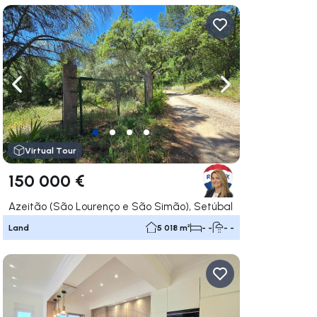
ate right
Navigate left
Navigate right
Virtual Tour
150 000 €
Azeitão (São Lourenço e São Simão), Setúbal
Land
5 018 m²
- -
- -