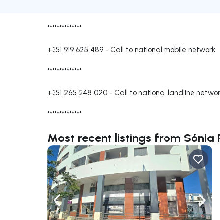
**************
+351 919 625 489
-
Call to national mobile network
**************
+351 265 248 020
-
Call to national landline netwo
**************
Most recent listings from Sónia 
Navigate left
Navig