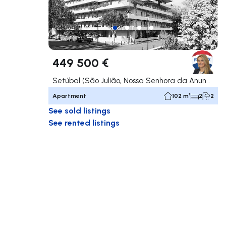
449 500 €
Setúbal (São Julião, Nossa Senhora da Anunciada e Santa Maria da Graça), Setúbal
Apartment
102 m²
2
2
See sold listings
See rented listings