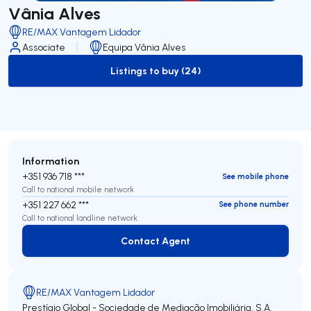
Vânia Alves
RE/MAX Vantagem Lidador
Associate
Equipa Vânia Alves
Listings to buy (24)
to-buy-listing
Information
+351 936 718 ***
See mobile phone
Call to national mobile network
+351 227 662 ***
See phone number
Call to national landline network
Contact Agent
Contact Agent
RE/MAX Vantagem Lidador
Prestígio Global - Sociedade de Mediação Imobiliária, S.A.