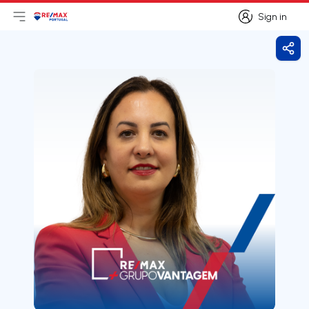
Sign in
Open main menu
Logo
Go to homepage
Sign in
Shar