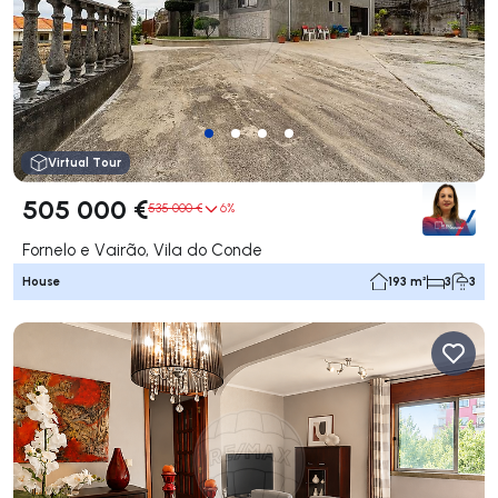
Virtual Tour
505 000 €
535 000 €
6%
Fornelo e Vairão, Vila do Conde
House
193 m²
3
3