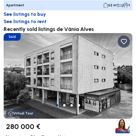
Apartment
62 m²
1
1
See listings to buy
See listings to rent
Recently sold listings de Vânia Alves
Sold
Virtual Tour
280 000 €