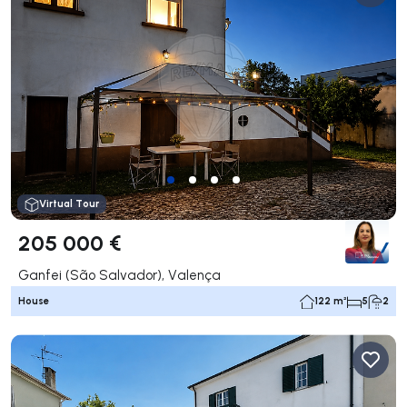
Virtual Tour
205 000 €
Ganfei (São Salvador), Valença
House
122 m²
5
2