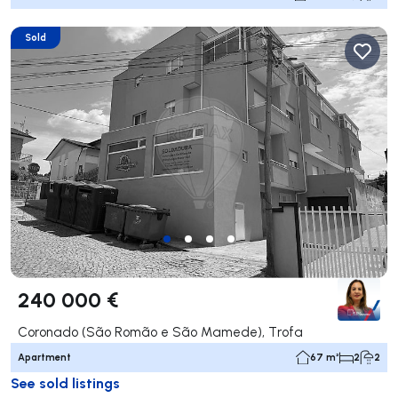
Sold
240 000 €
Coronado (São Romão e São Mamede), Trofa
Apartment
67 m²
2
2
See sold listings