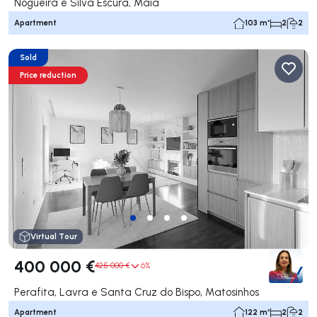
Nogueira e Silva Escura, Maia
Apartment
103 m²
2
2
Sold
Price reduction
Virtual Tour
400 000 €
425 000 €
6%
Perafita, Lavra e Santa Cruz do Bispo, Matosinhos
Apartment
122 m²
2
2