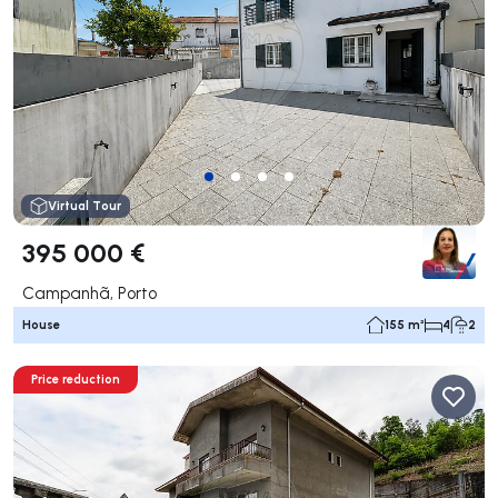
Virtual Tour
395 000 €
Campanhã, Porto
House
155 m²
4
2
Price reduction