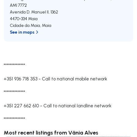
AMI 7772
Avenida D. Manuel II, 1362
4470-334
Maia
Cidade da Maia
,
Maia
See in maps
**************
+351 936 718 353
-
Call to national mobile network
**************
+351 227 662 610
-
Call to national landline network
**************
Most recent listings from Vânia Alves