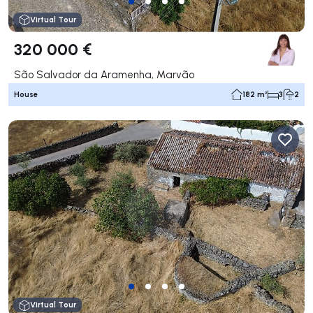
Virtual Tour
320 000 €
São Salvador da Aramenha, Marvão
House
182 m²
3
2
Virtual Tour