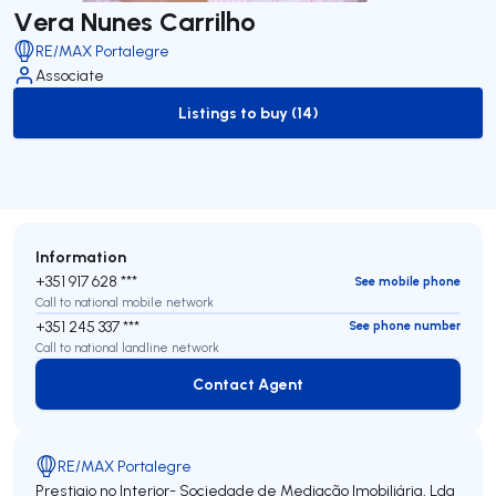
Vera Nunes Carrilho
RE/MAX Portalegre
Associate
Listings to buy (14)
to-buy-listing
Information
+351 917 628 ***
See mobile phone
Call to national mobile network
+351 245 337 ***
See phone number
Call to national landline network
Contact Agent
Contact Agent
RE/MAX Portalegre
Prestigio no Interior- Sociedade de Mediação Imobiliária, Lda