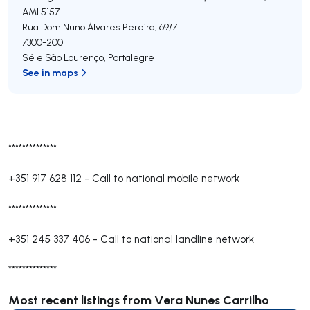
AMI 5157
Rua Dom Nuno Álvares Pereira, 69/71
7300-200
Sé e São Lourenço
,
Portalegre
See in maps
**************
+351 917 628 112
-
Call to national mobile network
**************
+351 245 337 406
-
Call to national landline network
**************
Most recent listings from Vera Nunes Carrilho