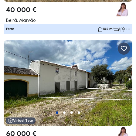
40 000 €
Beirã, Marvão
Farm
102 m²
3
- -
Virtual Tour
60 000 €