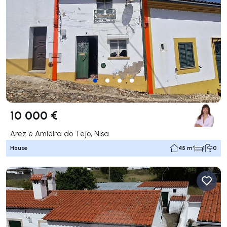
10 000 €
Arez e Amieira do Tejo, Nisa
House
45 m²
1
0