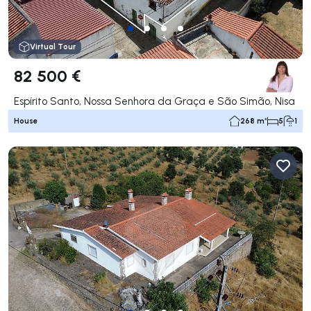
Virtual Tour
82 500 €
Espírito Santo, Nossa Senhora da Graça e São Simão, Nisa
House
268 m²
5
1