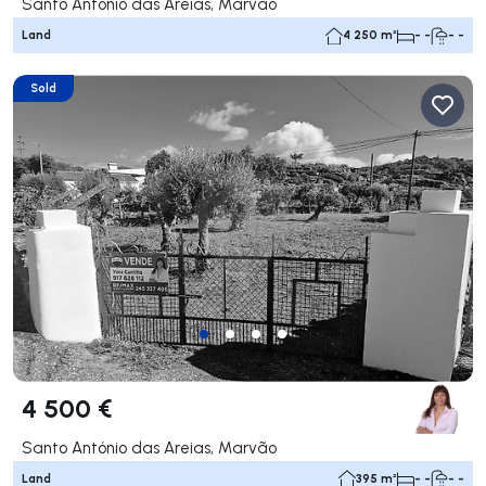
Santo António das Areias, Marvão
Land
4 250 m²
- -
- -
Sold
4 500 €
Santo António das Areias, Marvão
Land
395 m²
- -
- -