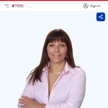
Sign in
Open main menu
Logo
Go to homepage
Sign in
Shar