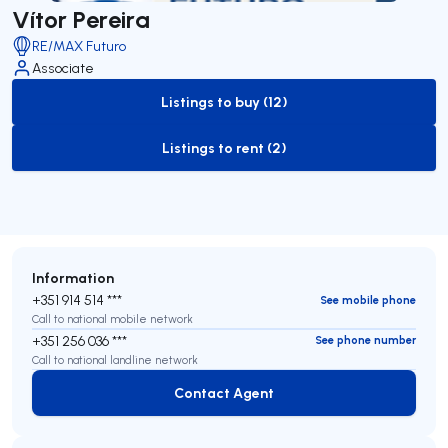
Vítor Pereira
RE/MAX Futuro
Associate
Listings to buy (12)
to-buy-listing
Listings to rent (2)
to-rent-listing
Information
+351 914 514 ***
See mobile phone
Call to national mobile network
+351 256 036 ***
See phone number
Call to national landline network
Contact Agent
Contact Agent