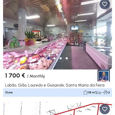
1 700 €
/
Monthly
Lobão, Gião, Louredo e Guisande, Santa Maria da Feira
Store
118 m²
- -
2