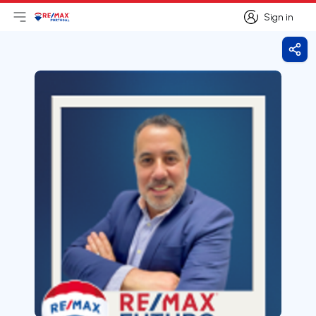
Sign in
Open main menu
Logo
Go to homepage
Sign in
Shar