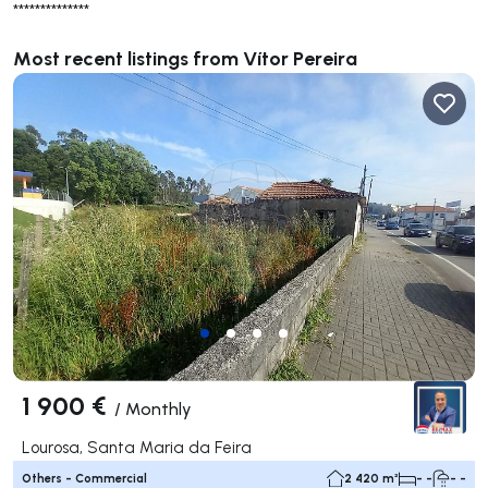
**************
Most recent listings from Vítor Pereira
1 900 €
/
Monthly
Lourosa, Santa Maria da Feira
Others - Commercial
2 420 m²
- -
- -