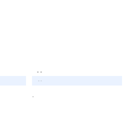
- -
- -
-