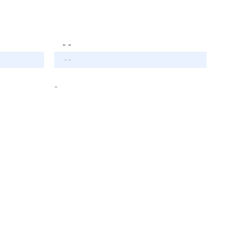
- -
- -
-