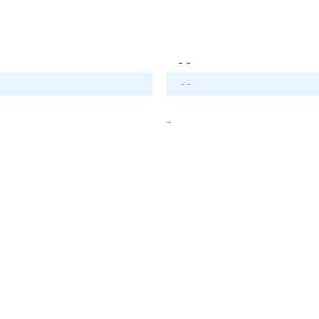
- -
- -
-