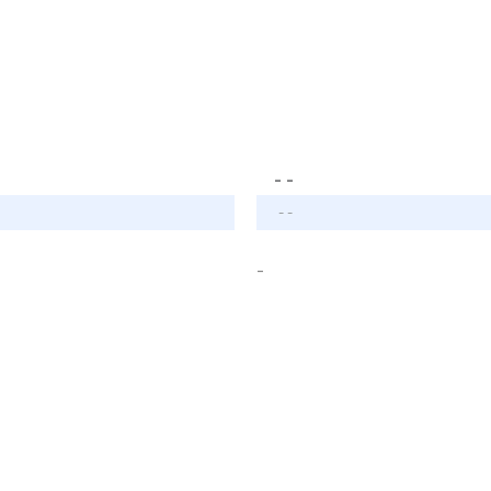
- -
- -
-