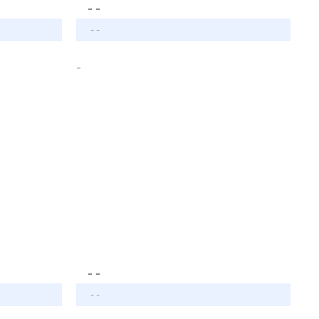
- -
- -
-
- -
- -