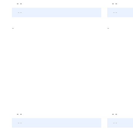
- -
- -
- -
- -
-
-
- -
- -
- -
- -