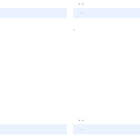
- -
- -
-
- -
- -