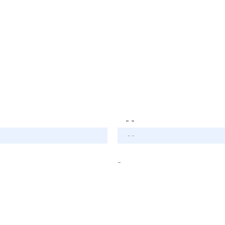
- -
- -
-