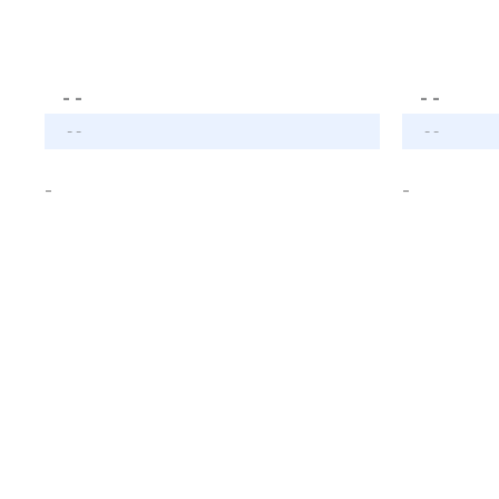
- -
- -
- -
- -
-
-