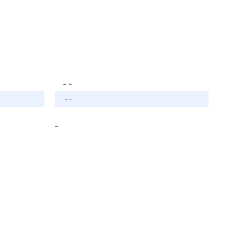
- -
- -
-