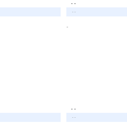
- -
- -
-
- -
- -