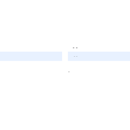
- -
- -
-