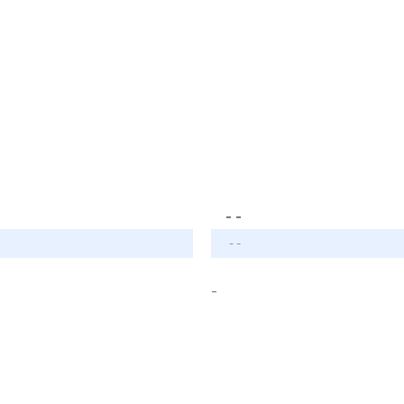
- -
- -
-