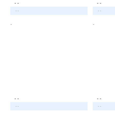
- -
- -
- -
- -
-
-
- -
- -
- -
- -