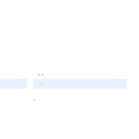
- -
- -
-