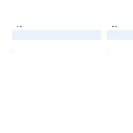
- -
- -
- -
- -
-
-