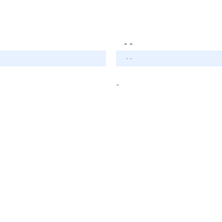
- -
- -
-