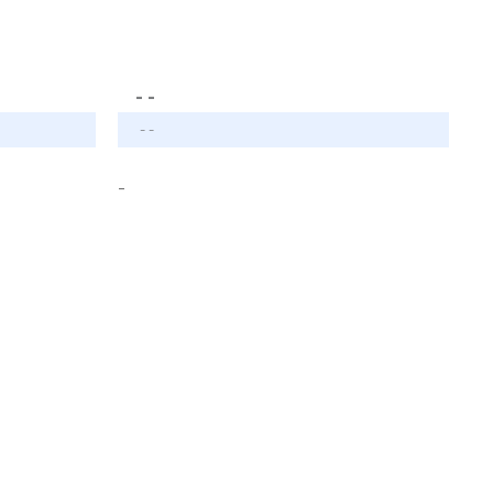
- -
- -
-