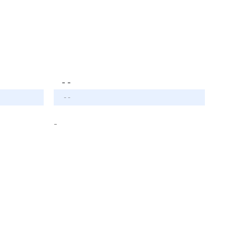
- -
- -
-