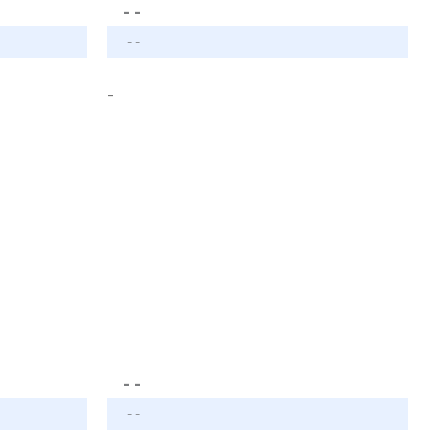
- -
- -
-
- -
- -