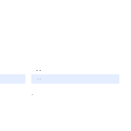
- -
- -
-