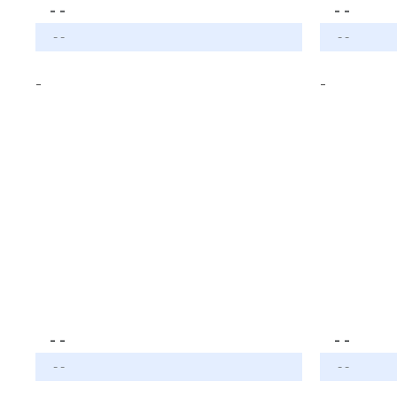
- -
- -
- -
- -
-
-
- -
- -
- -
- -