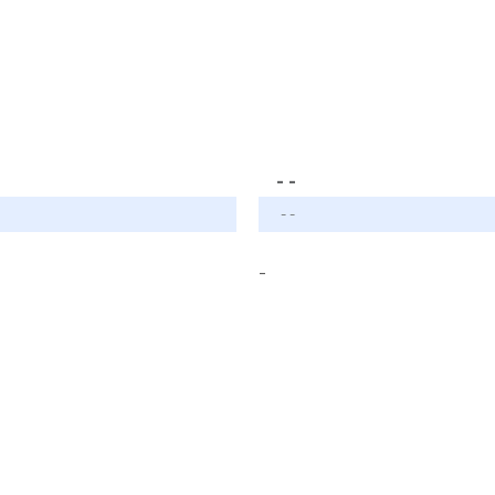
- -
- -
-