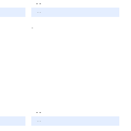
- -
- -
-
- -
- -