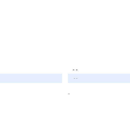
- -
- -
-