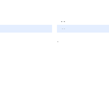
- -
- -
-