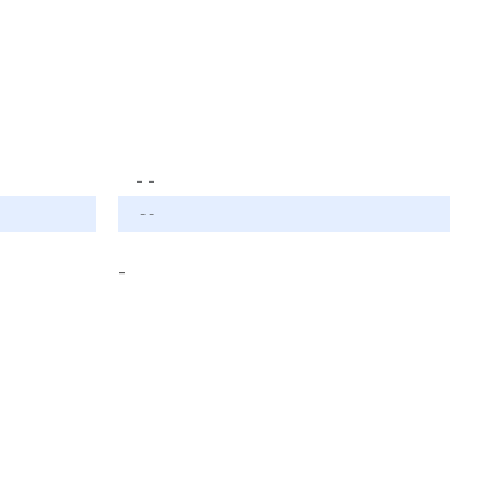
- -
- -
-