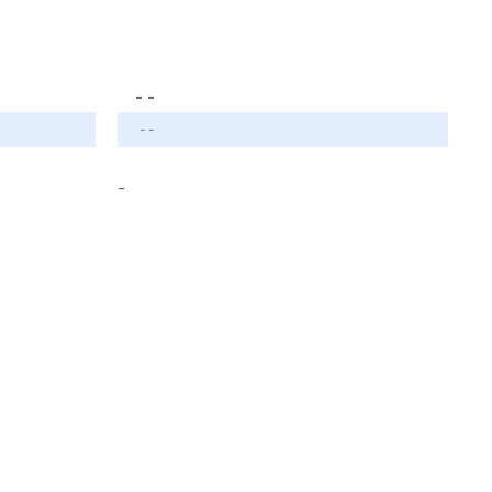
- -
- -
-