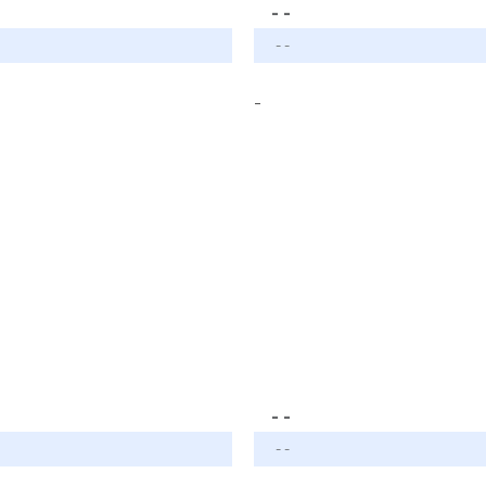
- -
- -
-
- -
- -