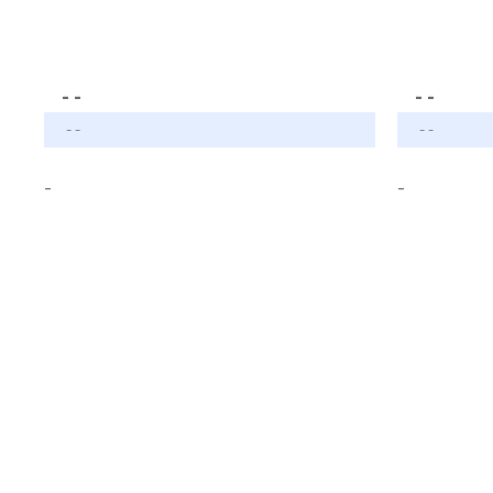
- -
- -
- -
- -
-
-