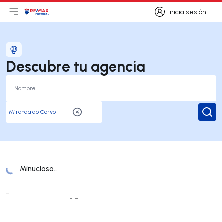
Inicia sesión
Abrir el menú principal
Logotipo
Ir a la página de inicio
Inicia sesión
Descubre tu agencia
Busc
Minucioso...
Lista de oficinas
-
- -