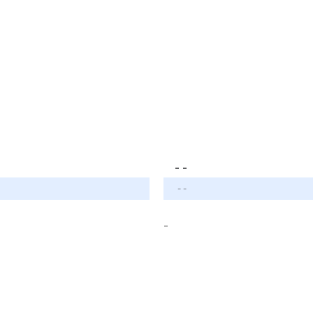
- -
- -
-