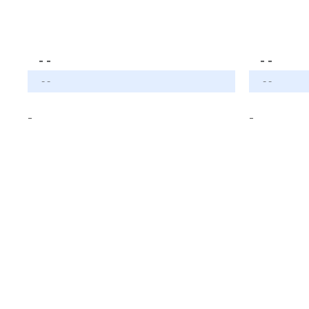
- -
- -
- -
- -
-
-