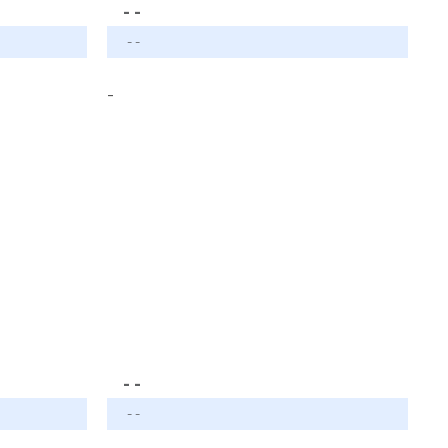
- -
- -
-
- -
- -