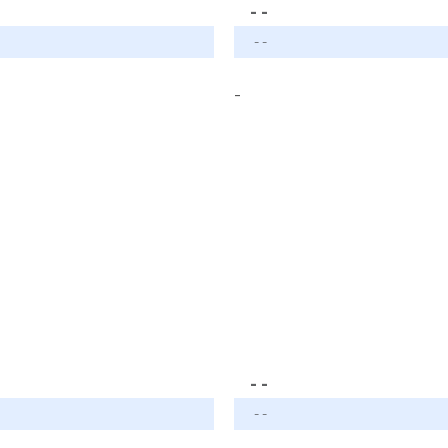
- -
- -
-
- -
- -