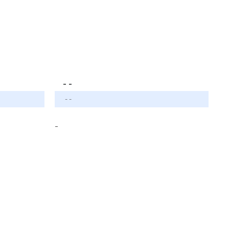
- -
- -
-