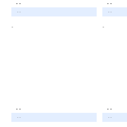
- -
- -
- -
- -
-
-
- -
- -
- -
- -