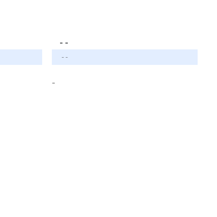
- -
- -
-