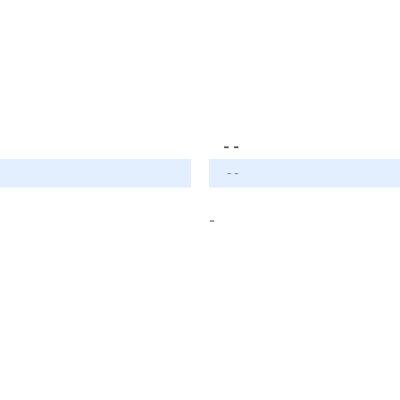
- -
- -
-