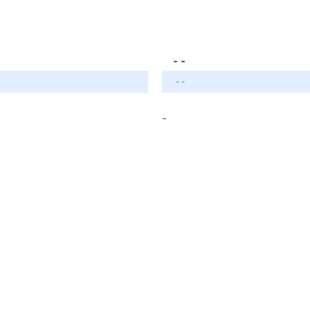
- -
- -
-