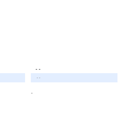
- -
- -
-