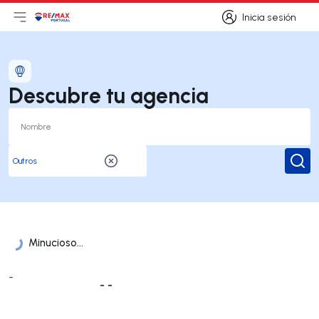
Inicia sesión
Abrir el menú principal
Logotipo
Ir a la página de inicio
Inicia sesión
Descubre tu agencia
Busc
Minucioso...
Lista de oficinas
-
- -