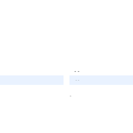
- -
- -
-