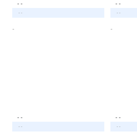
- -
- -
- -
- -
-
-
- -
- -
- -
- -