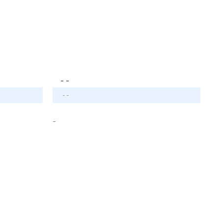
- -
- -
-