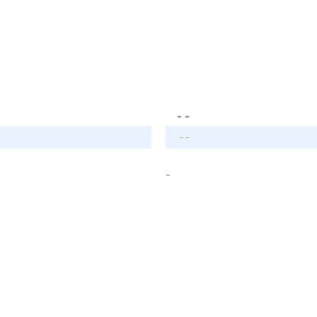
- -
- -
-