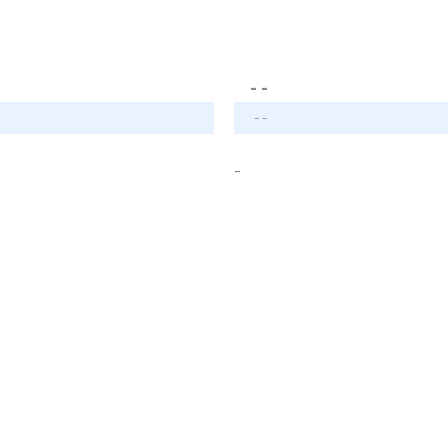
- -
- -
-