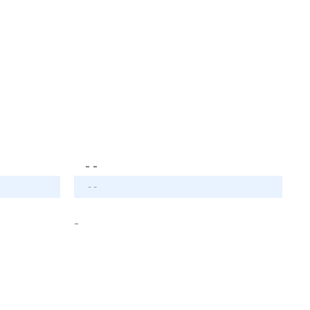
- -
- -
-