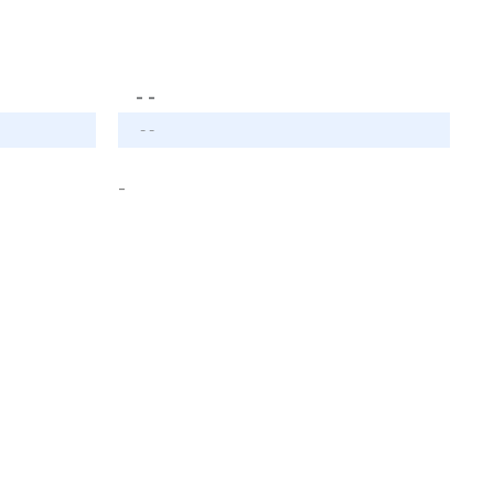
- -
- -
-