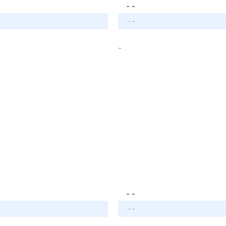
- -
- -
-
- -
- -