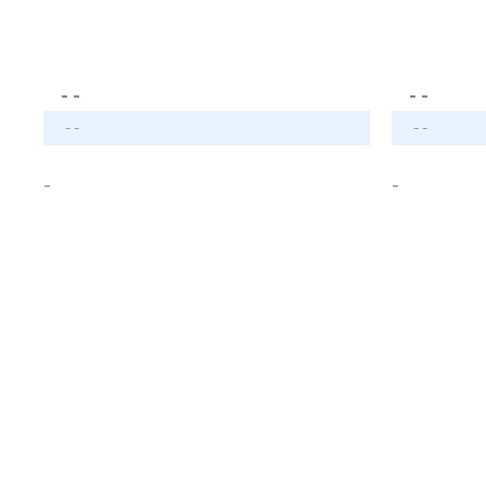
- -
- -
- -
- -
-
-