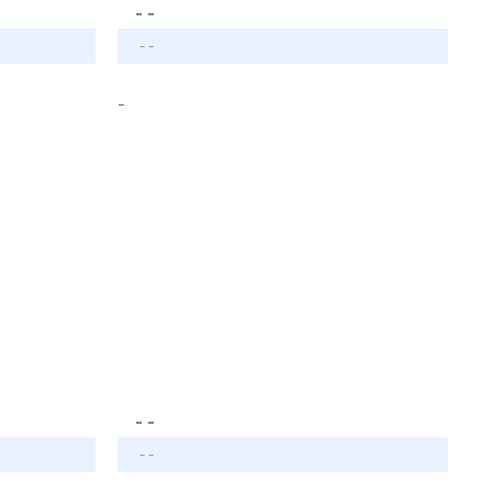
- -
- -
-
- -
- -