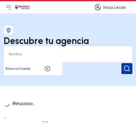
Inicia sesión
Abrir el menú principal
Logotipo
Ir a la página de inicio
Inicia sesión
Descubre tu agencia
Busc
Minucioso...
Lista de oficinas
-
- -