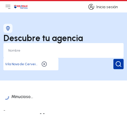
Inicia sesión
Abrir el menú principal
Logotipo
Ir a la página de inicio
Inicia sesión
Descubre tu agencia
Busc
Minucioso...
Lista de oficinas
-
- -