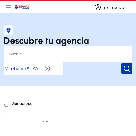
Inicia sesión
Abrir el menú principal
Logotipo
Ir a la página de inicio
Inicia sesión
Descubre tu agencia
Busc
Minucioso...
Lista de oficinas
-
- -