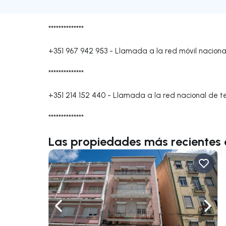
**************
+351 967 942 953
-
Llamada a la red móvil naciona
**************
+351 214 152 440
-
Llamada a la red nacional de tel
**************
Las propiedades más recientes
Navega a la izquierda
Nave