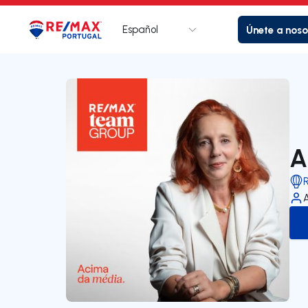
Español
Únete a noso
Logotipo
Ir a la página de inicio
A