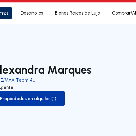
tros
Desarrollos
Bienes Raíces de Lujo
Comprar/Al
lexandra Marques
RE/MAX Team 4U
Agente
Propiedades en alquiler (1)
to-rent-listing