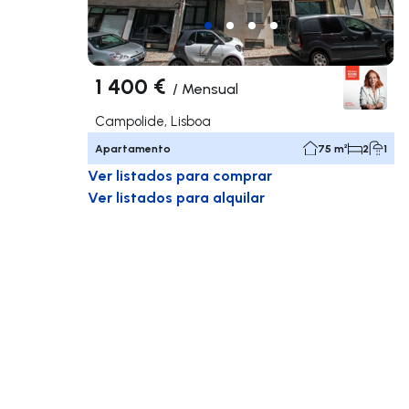
1 400 €
/
Mensual
Campolide, Lisboa
Apartamento
75 m²
2
1
Ver listados para comprar
Ver listados para alquilar