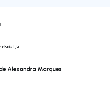
l
efonía fija
 de Alexandra Marques
gar a la derecha