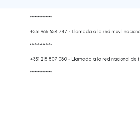
**************
+351 966 654 747
-
Llamada a la red móvil naciona
**************
+351 218 807 080
-
Llamada a la red nacional de te
**************