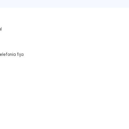
l
lefonía fija