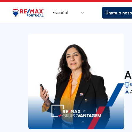
Español
Únete a noso
Logotipo
Ir a la página de inicio
A