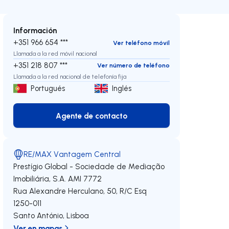
Información
+351 966 654 ***
Ver teléfono móvil
Llamada a la red móvil nacional
+351 218 807 ***
Ver número de teléfono
Llamada a la red nacional de telefonía fija
Portugués
Inglés
Agente de contacto
Agente de contacto
RE/MAX Vantagem Central
Prestígio Global - Sociedade de Mediação
Imobiliária, S.A.
AMI 7772
Rua Alexandre Herculano, 50, R/C Esq
1250-011
Santo António
,
Lisboa
Ver en mapas