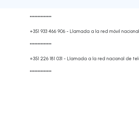
**************
+351 933 466 906
-
Llamada a la red móvil naciona
**************
+351 226 181 031
-
Llamada a la red nacional de tele
**************