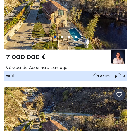
7 000 000 €
Várzea de Abrunhais, Lamego
Hotel
1 071 m²
9
13