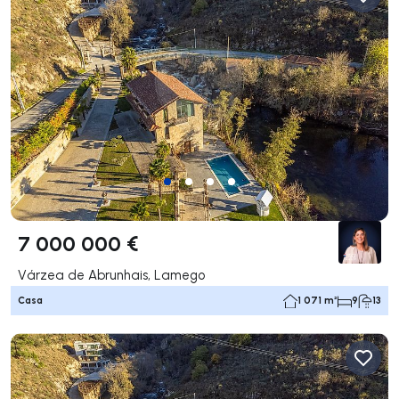
7 000 000 €
Várzea de Abrunhais, Lamego
Casa
1 071 m²
9
13