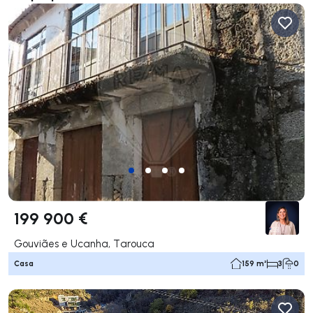
199 900 €
Gouviães e Ucanha, Tarouca
Casa
159 m²
3
0