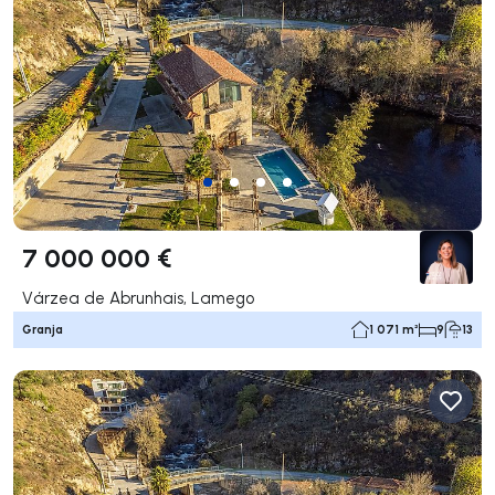
7 000 000 €
Várzea de Abrunhais, Lamego
Granja
1 071 m²
9
13