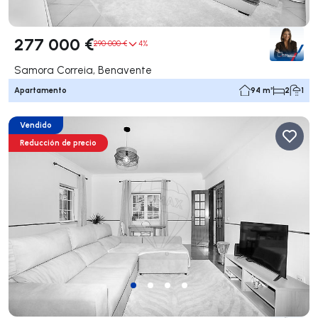
277 000 €
290 000 €
4%
Samora Correia, Benavente
Apartamento
94 m²
2
1
Vendido
Reducción de precio