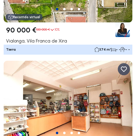
Recorrido virtual
90 000 €
100 000 €
10%
Vialonga, Vila Franca de Xira
Tierra
374 m²
- -
- -