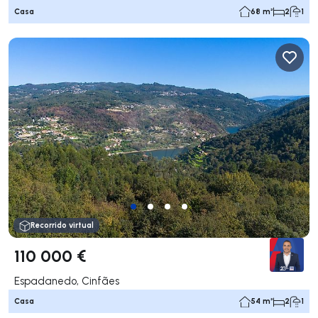
Casa
68 m²
2
1
Recorrido virtual
110 000 €
Espadanedo, Cinfães
Casa
54 m²
2
1