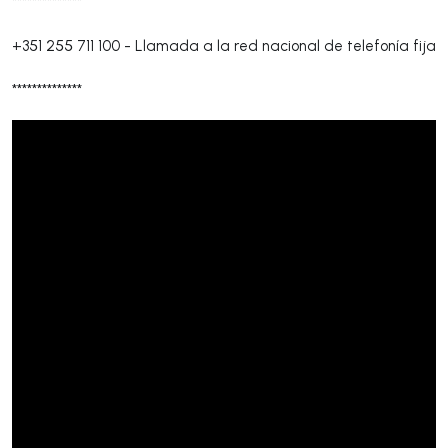
**************
+351 255 711 100
-
Llamada a la red nacional de telefonía fija
**************