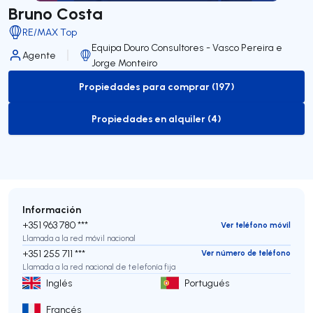
Bruno Costa
RE/MAX Top
Equipa Douro Consultores - Vasco Pereira e
Agente
Jorge Monteiro
Propiedades para comprar (197)
to-buy-listing
Propiedades en alquiler (4)
to-rent-listing
Información
+351 963 780 ***
Ver teléfono móvil
Llamada a la red móvil nacional
+351 255 711 ***
Ver número de teléfono
Llamada a la red nacional de telefonía fija
Inglés
Portugués
Francés