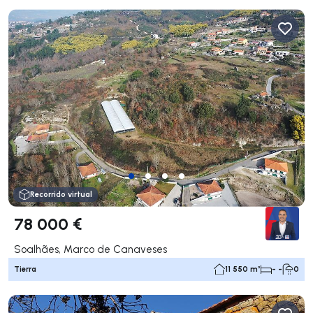
Recorrido virtual
78 000 €
Soalhães, Marco de Canaveses
Tierra
11 550 m²
- -
0