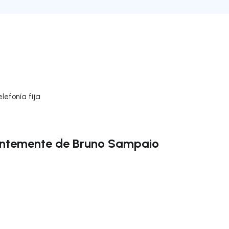
lefonía fija
entemente de Bruno Sampaio
gar a la derecha