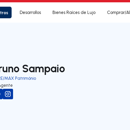
tros
Desarrollos
Bienes Raíces de Lujo
Comprar/Al
runo Sampaio
RE/MAX Património
Agente