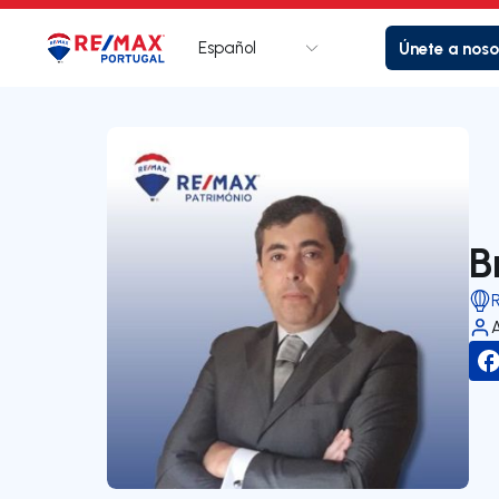
Español
Únete a noso
Logotipo
Ir a la página de inicio
B