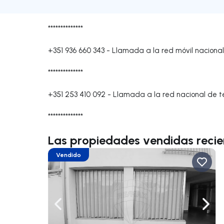
**************
+351 936 660 343
-
Llamada a la red móvil nacional
**************
+351 253 410 092
-
Llamada a la red nacional de te
**************
Las propiedades vendidas reci
Vendido
Navega a la izquierda
Nave