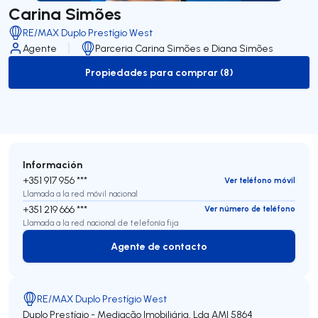
Carina Simões
RE/MAX Duplo Prestígio West
Agente
Parceria Carina Simões e Diana Simões
Propiedades para comprar (8)
to-buy-listing
Información
+351 917 956 ***
Ver teléfono móvil
Llamada a la red móvil nacional
+351 219 666 ***
Ver número de teléfono
Llamada a la red nacional de telefonía fija
Agente de contacto
Agente de contacto
RE/MAX Duplo Prestígio West
Duplo Prestígio - Mediação Imobiliária, Lda
AMI 5864