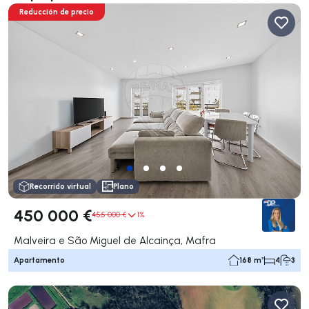
Reducción de precio
Recorrido virtual
Plano
450 000 €
455 000 €
1%
Malveira e São Miguel de Alcainça, Mafra
Apartamento
168 m²
4
3