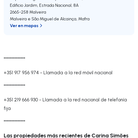
Edificio Jardim, Estrada Nacional, 8A
2665-258
Malveira
Malveira e São Miguel de Alcainça
,
Mafra
Ver en mapas
**************
+351 917 956 974
-
Llamada a la red móvil nacional
**************
+351 219 666 930
-
Llamada a la red nacional de telefonía
fija
**************
Las propiedades más recientes de Carina Simões