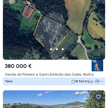
380 000 €
Venda do Pinheiro e Santo Estêvão das Galés, Mafra
Tierra
18 062 m²
- -
- -