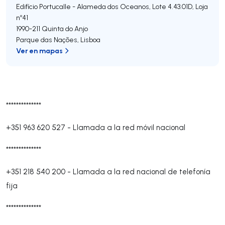
Edifício Portucalle - Alameda dos Oceanos, Lote 4.43.01D, Loja
nº41
1990-211
Quinta do Anjo
Parque das Nações
,
Lisboa
Ver en mapas
**************
+351 963 620 527
-
Llamada a la red móvil nacional
**************
+351 218 540 200
-
Llamada a la red nacional de telefonía
fija
**************