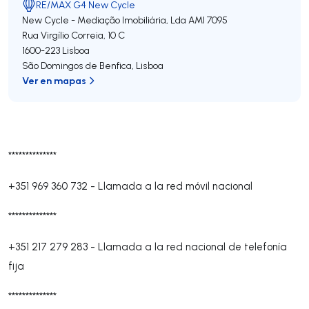
RE/MAX G4 New Cycle
New Cycle - Mediação Imobiliária, Lda
AMI 7095
Rua Virgílio Correia, 10 C
1600-223
Lisboa
São Domingos de Benfica
,
Lisboa
Ver en mapas
**************
+351 969 360 732
-
Llamada a la red móvil nacional
**************
+351 217 279 283
-
Llamada a la red nacional de telefonía
fija
**************