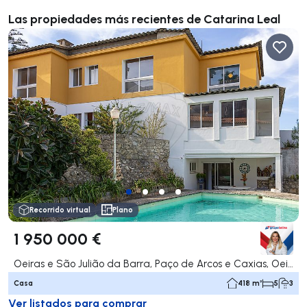
Las propiedades más recientes de Catarina Leal
Recorrido virtual
Plano
1 950 000 €
Oeiras e São Julião da Barra, Paço de Arcos e Caxias, Oeiras
Casa
418 m²
5
3
Ver listados para comprar