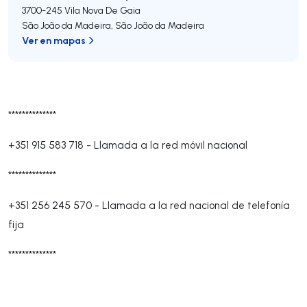
3700-245
Vila Nova De Gaia
São João da Madeira
,
São João da Madeira
Ver en mapas
**************
+351 915 583 718
-
Llamada a la red móvil nacional
**************
+351 256 245 570
-
Llamada a la red nacional de telefonía
fija
**************