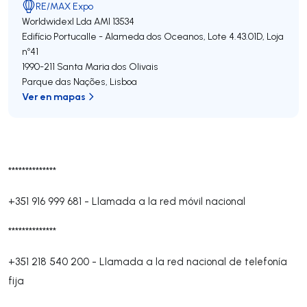
RE/MAX Expo
Worldwidexl Lda
AMI 13534
Edifício Portucalle - Alameda dos Oceanos, Lote 4.43.01D, Loja
nº41
1990-211
Santa Maria dos Olivais
Parque das Nações
,
Lisboa
Ver en mapas
**************
+351 916 999 681
-
Llamada a la red móvil nacional
**************
+351 218 540 200
-
Llamada a la red nacional de telefonía
fija