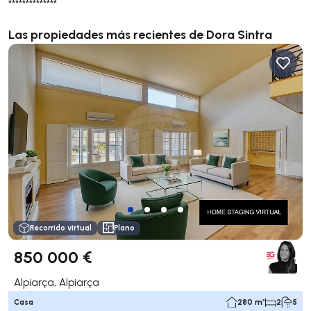
**************
Las propiedades más recientes de Dora Sintra
Recorrido virtual
Plano
850 000 €
Alpiarça, Alpiarça
Casa
280 m²
2
5