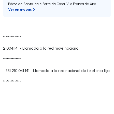
Póvoa de Santa Iria e Forte da Casa
,
Vila Franca de Xira
Ver en mapas
**************
210041141
-
Llamada a la red móvil nacional
**************
+351 210 041 141
-
Llamada a la red nacional de telefonía fija
**************