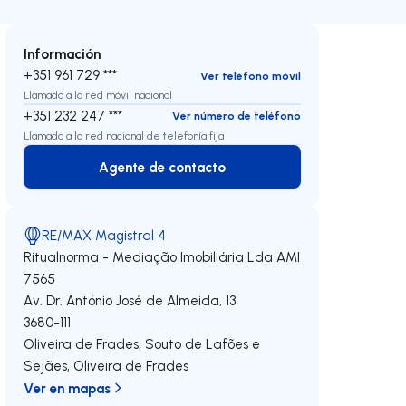
Información
+351 961 729 ***
Ver teléfono móvil
Llamada a la red móvil nacional
+351 232 247 ***
Ver número de teléfono
Llamada a la red nacional de telefonía fija
Agente de contacto
Agente de contacto
RE/MAX Magistral 4
Ritualnorma - Mediação Imobiliária Lda
AMI
7565
Av. Dr. António José de Almeida, 13
3680-111
Oliveira de Frades, Souto de Lafões e
Sejães
,
Oliveira de Frades
Ver en mapas