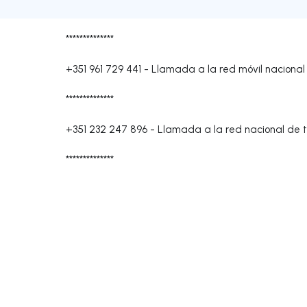
**************
+351 961 729 441
-
Llamada a la red móvil nacional
**************
+351 232 247 896
-
Llamada a la red nacional de te
**************