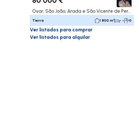
Ovar, São João, Arada e São Vicente de Pereira Jusã, Ovar
Tierra
1 800 m²
- -
0
Ver listados para comprar
Ver listados para alquilar