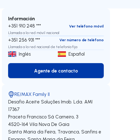
Información
+351 910 248 ***
Ver teléfono móvil
Llamada a la red móvil nacional
+351 256 931 ***
Ver número de teléfono
Llamada a la red nacional de telefonía fija
Inglés
Español
Agente de contacto
Agente de contacto
RE/MAX Family II
Desafio Aceite Soluções Imob. Lda.
AMI
17367
Praceta Francisco Sá Carneiro, 3
4520-164
Vila Nova De Gaia
echa
Santa Maria da Feira, Travanca, Sanfins e
Espargo
,
Santa Maria da Feira