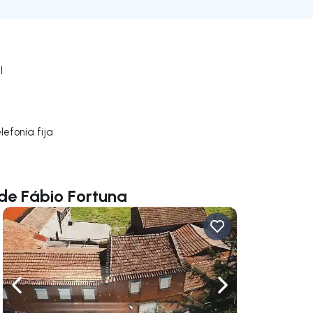
l
efonía fija
de Fábio Fortuna
gar a la derecha
Navega a la izquierda
Navegar a la der