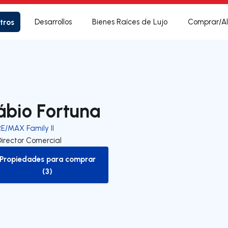
tros
Desarrollos
Bienes Raíces de Lujo
Comprar/Al
ábio Fortuna
RE/MAX Family II
Director Comercial
Propiedades para comprar
to-buy-listing
(3)