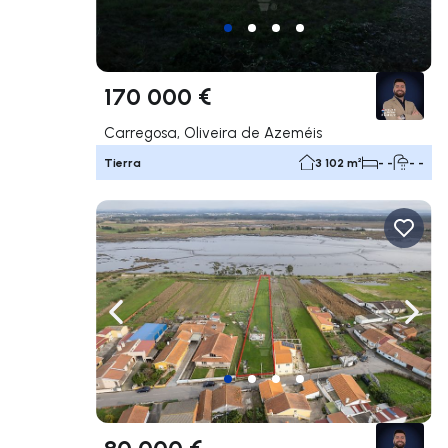
170 000 €
Carregosa, Oliveira de Azeméis
Tierra
3 102 m²
- -
- -
Navega a la izquierda
Nave
80 000 €