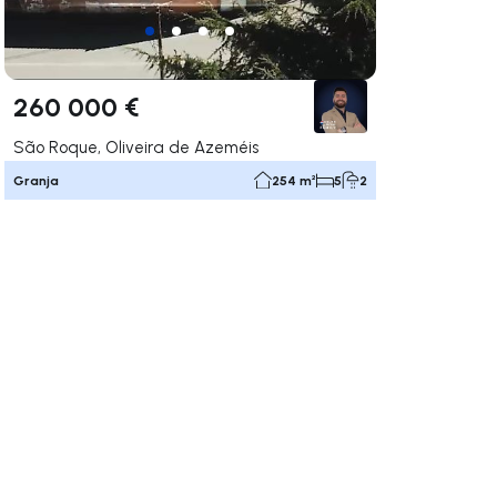
260 000 €
São Roque, Oliveira de Azeméis
Granja
254 m²
5
2
gar a la derecha