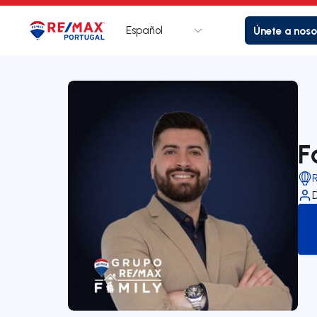
Español
Únete a noso
Logotipo
Ir a la página de inicio
F