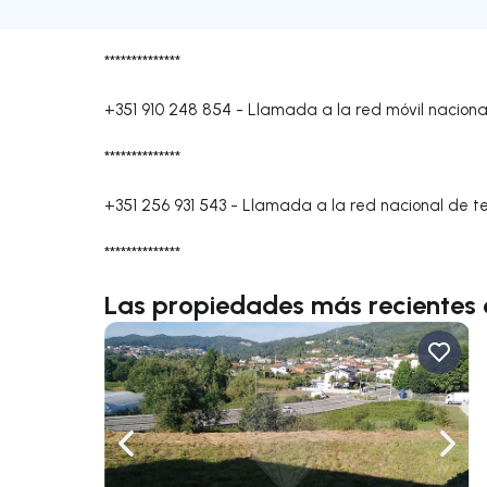
**************
+351 910 248 854
-
Llamada a la red móvil naciona
**************
+351 256 931 543
-
Llamada a la red nacional de tel
**************
Las propiedades más recientes 
Navega a la izquierda
Nave