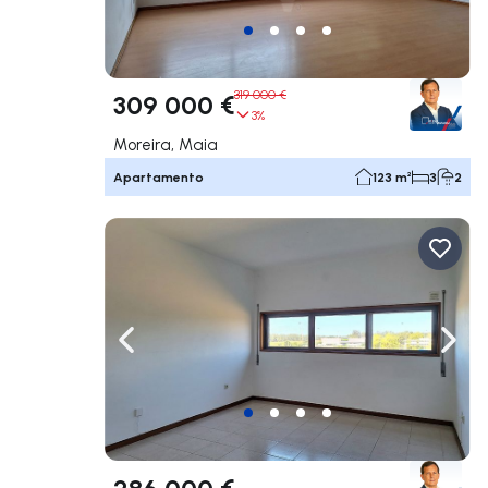
319 000 €
309 000 €
3%
Moreira, Maia
Apartamento
123 m²
3
2
Navega a la izquierda
Nave
286 000 €