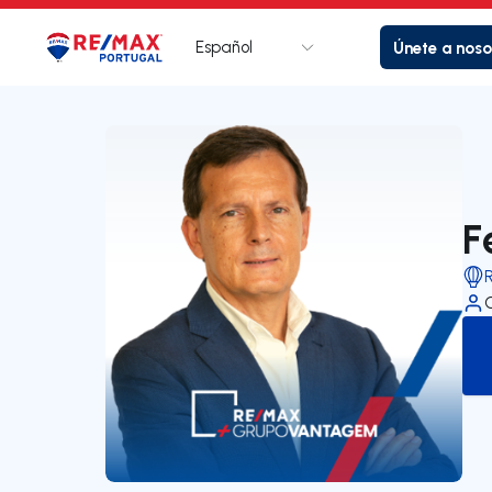
Español
Únete a noso
Logotipo
Ir a la página de inicio
F