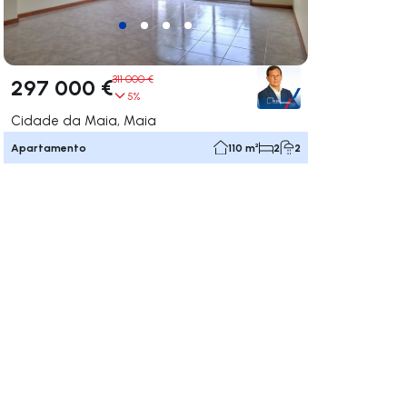
311 000 €
297 000 €
5%
Cidade da Maia, Maia
Apartamento
110 m²
2
2
gar a la derecha