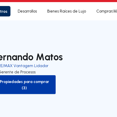
tros
Desarrollos
Bienes Raíces de Lujo
Comprar/Al
ernando Matos
RE/MAX Vantagem Lidador
Gerente de Procesos
Propiedades para comprar
to-buy-listing
(3)