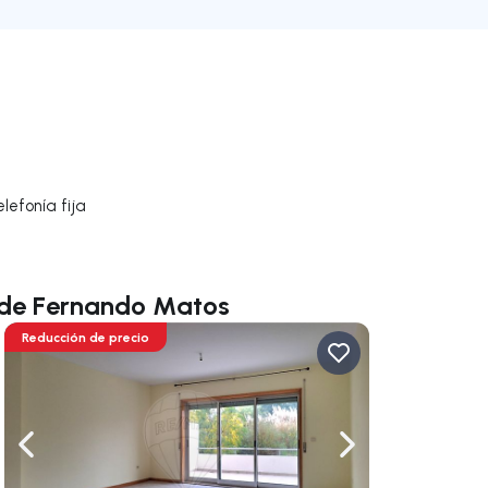
lefonía fija
 de Fernando Matos
Reducción de precio
gar a la derecha
Navega a la izquierda
Navegar a la der