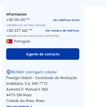
Información
+351 961 510 ***
Ver teléfono móvil
Llamada a la red móvil nacional
+351 227 662 ***
Ver número de teléfono
Llamada a la red nacional de telefonía fija
Portugués
Agente de contacto
Agente de contacto
RE/MAX Vantagem Lidador
Prestígio Global - Sociedade de Mediação
Imobiliária, S.A.
AMI 7772
Avenida D. Manuel II, 1362
4470-334
Maia
echa
Cidade da Maia
,
Maia
Ver en mapas