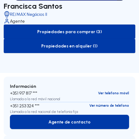
Francisca Santos
RE/MAX Negócios II
Agente
Propiedades para comprar (3)
to-buy-listing
Propiedades en alquiler (1)
to-rent-listing
Información
+351 917 817 ***
Ver teléfono móvil
Llamada a la red móvil nacional
+351 253 324 ***
Ver número de teléfono
Llamada a la red nacional de telefonía fija
Agente de contacto
Agente de contacto