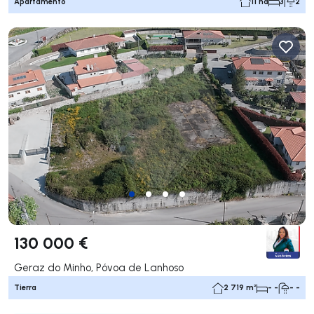
Apartamento
11 ha
3
2
130 000 €
Geraz do Minho, Póvoa de Lanhoso
Tierra
2 719 m²
- -
- -