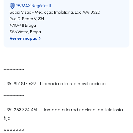
RE/MAX Negócios II
Sábia Visão - Mediação Imobiliária, Lda
AMI 8520
Rua D. Pedro V, 334
4710-411
Braga
São Victor
,
Braga
Ver en mapas
**************
+351 917 817 639
-
Llamada a la red móvil nacional
**************
+351 253 324 461
-
Llamada a la red nacional de telefonía
fija
**************